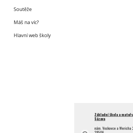
Soutěže
Máš na víc?
Hlavní web školy
Základní škola a mateřs
Sázava
nám. Voskovce a Wericha 
28506