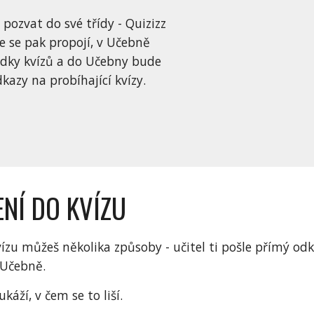
pozvat do své třídy - Quizizz 
 se pak propojí, v Učebně 
dky kvízů a do Učebny bude 
dkazy na probíhající kvízy.
ENÍ DO KVÍZU
vízu můžeš několika způsoby - učitel ti pošle přímý odk
 Učebně. 
káží, v čem se to liší.