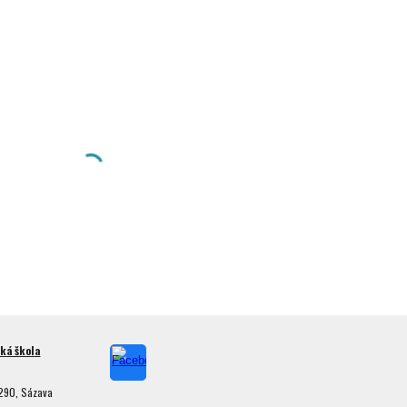
ká škola
290, Sázava