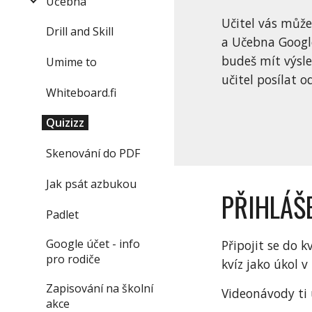
Učebna
Učitel vás může 
Drill and Skill
a Učebna Google
budeš mít výsle
Umime to
učitel posílat o
Whiteboard.fi
Quizizz
Skenování do PDF
Jak psát azbukou
PŘIHLÁŠ
Padlet
Google účet - info
Připojit se do k
pro rodiče
kvíz jako úkol v
Zapisování na školní
Videonávody ti u
akce