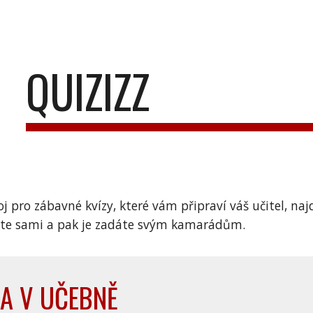
ip to main content
Skip to navigat
QUIZIZZ
oj pro zábavné kvízy, které vám připraví váš učitel, naj
íte sami a pak je zadáte svým kamarádům.
A V UČEBNĚ